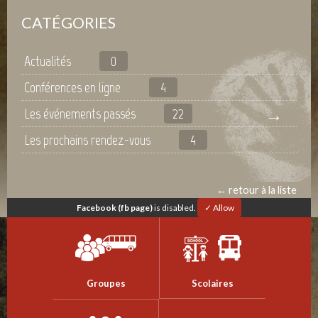
CATÉGORIES
Actualités
0
Conférences en ligne
4
Les événements passés
22
Les prochains rendez-vous
4
← retour à la liste
Facebook (fb page)
is disabled.
✓ Allow
Groupes
Scolaires