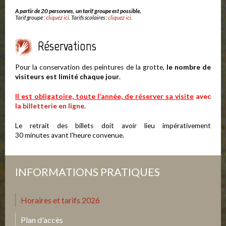
A partir de 20 personnes, un tarif groupe est possible.
Tarif groupe :
cliquez ici
. Tarifs scolaires :
cliquez ici
.
Réservations
Pour la conservation des peintures de la grotte,
le nombre de
visiteurs est limité chaque jour
.
Il est obligatoire, toute l’année, de réserver sa visite
avec
la
billetterie en ligne
.
Le retrait des billets doit avoir lieu impérativement
30 minutes avant l’heure convenue.
INFORMATIONS PRATIQUES
Horaires et tarifs 2026
Plan d'accès