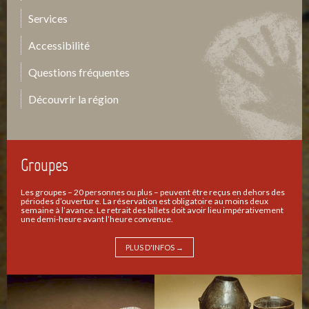
Services
Accessibilité
Questions fréquentes
Découvrir la région
Groupes
Les groupes – 20 personnes ou plus – peuvent être reçus en dehors des
périodes d’ouverture. La réservation est obligatoire au moins deux
semaine à l’avance. Le retrait des billets doit avoir lieu impérativement
une demi-heure avant l’heure convenue.
PLUS D'INFOS →