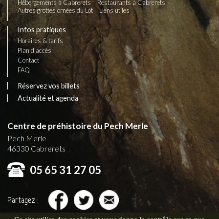
Hébergements à Cabrerets
Restaurants à Cabrerets
Autres grottes ornées du Lot
Liens utiles
Infos pratiques
Horaires & tarifs
Plan d'accès
Contact
FAQ
Réservez vos billets
Actualité et agenda
Centre de préhistoire du Pech Merle
Pech Merle
46330
Cabrerets
05 65 31 27 05
Partagez :