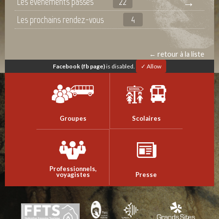
Les événements passés
22
Les prochains rendez-vous
4
← retour à la liste
Facebook (fb page)
is disabled.
✓ Allow
Groupes
Scolaires
Professionnels,
voyagistes
Presse