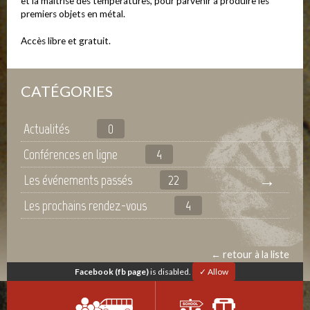
et la maitrise des températures, pour parvenir à produire les
premiers objets en métal.
Accès libre et gratuit.
CATÉGORIES
Actualités
0
Conférences en ligne
4
Les événements passés
22
Les prochains rendez-vous
4
← retour à la liste
Facebook (fb page)
is disabled.
✓ Allow