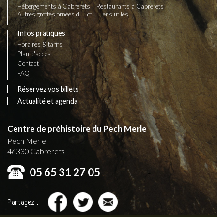
Hébergements à Cabrerets
Restaurants à Cabrerets
Autres grottes ornées du Lot
Liens utiles
Infos pratiques
Horaires & tarifs
Plan d'accès
Contact
FAQ
Réservez vos billets
Actualité et agenda
Centre de préhistoire du Pech Merle
Pech Merle
46330
Cabrerets
05 65 31 27 05
Partagez :